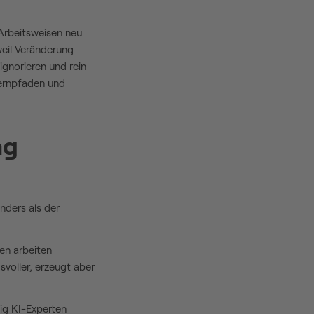
 Arbeitsweisen neu
eil Veränderung
ignorieren und rein
Lernpfaden und
ag
nders als der
en arbeiten
voller, erzeugt aber
ig KI-Experten