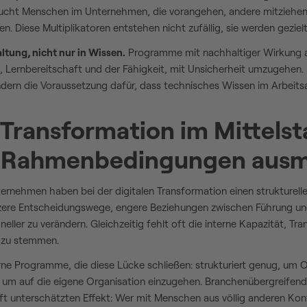
aucht Menschen im Unternehmen, die vorangehen, andere mitziehen
en. Diese Multiplikatoren entstehen nicht zufällig, sie werden gezielt
altung, nicht nur in Wissen.
Programme mit nachhaltiger Wirkung ar
, Lernbereitschaft und der Fähigkeit, mit Unsicherheit umzugehen. 
ndern die Voraussetzung dafür, dass technisches Wissen im Arbeitsa
 Transformation im Mittelst
e Rahmenbedingungen aus
ernehmen haben bei der digitalen Transformation einen strukturell
zere Entscheidungswege, engere Beziehungen zwischen Führung un
hneller zu verändern. Gleichzeitig fehlt oft die interne Kapazität, T
 zu stemmen.
rne Programme, die diese Lücke schließen: strukturiert genug, um O
 um auf die eigene Organisation einzugehen. Branchenübergreifen
ft unterschätzten Effekt: Wer mit Menschen aus völlig anderen Kont