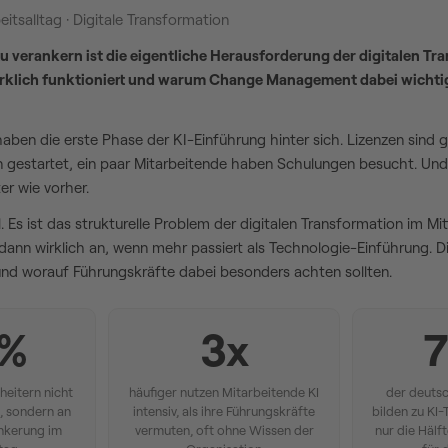
eitsalltag · Digitale Transformation
 zu verankern ist die eigentliche Herausforderung der digitalen Tr
rklich funktioniert und warum Change Management dabei wichtige
ben die erste Phase der KI-Einführung hinter sich. Lizenzen sind 
n gestartet, ein paar Mitarbeitende haben Schulungen besucht. Un
er wie vorher.
ll. Es ist das strukturelle Problem der digitalen Transformation im Mit
 dann wirklich an, wenn mehr passiert als Technologie-Einführung. Die
 und worauf Führungskräfte dabei besonders achten sollten.
 %
3x
7
cheitern nicht
häufiger nutzen Mitarbeitende KI
der deuts
, sondern an
intensiv, als ihre Führungskräfte
bilden zu KI
nkerung im
vermuten, oft ohne Wissen der
nur die Hälf