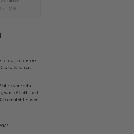
den Transfer
tkom, 2025
n
n Tool, richten es
Das funktioniert
KI ihre konkrete
, wann KI hilft und
. Sie entsteht durch
ein