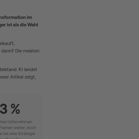
ansformation im
r ist als die Wahl
gekauft,
d dann? Die meisten
telstand: KI landet
ser Artikel zeigt,
3 %
chen Unternehmen
-Themen weiter, doch
te hat eine Strategie