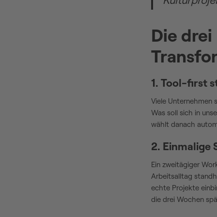
Kulturproje
Die drei
Transfo
1. Tool-first s
Viele Unternehmen st
Was soll sich in uns
wählt danach autom
2. Einmalige 
Ein zweitägiger Wor
Arbeitsalltag standh
echte Projekte einbi
die drei Wochen spä