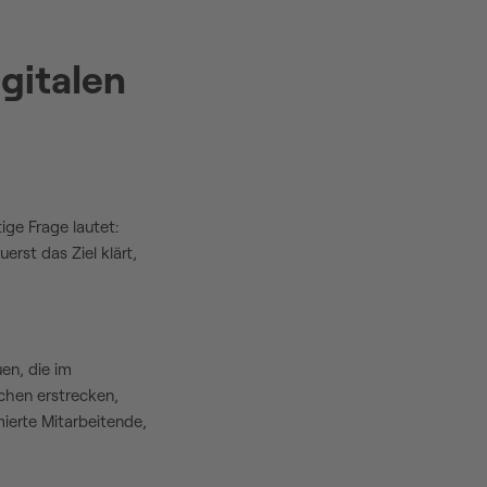
igitalen
ige Frage lautet:
rst das Ziel klärt,
en, die im
ochen erstrecken,
mierte Mitarbeitende,