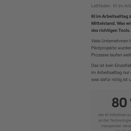
Leitfaden · KI im Arb
KI im Arbeitsalltag
Mittelstand. Was wi
des richtigen Tools.
Viele Unternehmen ha
Pilotprojekte wurde
Prozesse laufen weit
Das ist kein Einzelfa
im Arbeitsalltag nur
was dafür nötig ist
80
der KI-Initiativen s
an der Technologie
mangelnder Vera