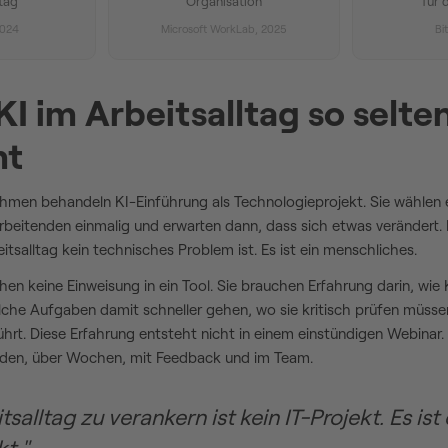
ltag
Organisation
für 
2024
Microsoft WorkLab, 2025
Bi
 im Arbeitsalltag so selte
mt
hmen behandeln KI-Einführung als Technologieprojekt. Sie wählen ei
arbeitenden einmalig und erwarten dann, dass sich etwas verändert. 
eitsalltag kein technisches Problem ist. Es ist ein menschliches.
en keine Einweisung in ein Tool. Sie brauchen Erfahrung darin, wie 
lche Aufgaben damit schneller gehen, wo sie kritisch prüfen müssen
 führt. Diese Erfahrung entsteht nicht in einem einstündigen Webinar
den, über Wochen, mit Feedback und im Team.
tsalltag zu verankern ist kein IT-Projekt. Es ist 