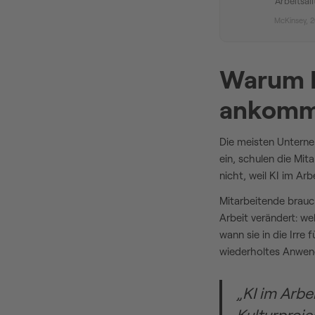
Arbeitsal
McKinsey, 
Warum KI
ankom
Die meisten Unterne
ein, schulen die Mit
nicht, weil KI im Arb
Mitarbeitende brauch
Arbeit verändert: we
wann sie in die Irre
wiederholtes Anwen
„KI im Arbei