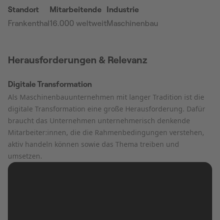
Standort
Mitarbeitende
Industrie
Frankenthal
16.000 weltweit
Maschinenbau
Herausforderungen & Relevanz
Digitale Transformation
Als Maschinenbauunternehmen mit langer Tradition ist die
digitale Transformation eine große Herausforderung. Dafür
braucht das Unternehmen unternehmerisch denkende
Mitarbeiter:innen, die die Rahmenbedingungen verstehen,
aktiv handeln können sowie das Thema treiben und
umsetzen.