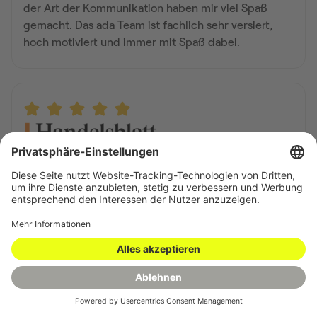
der Art der Kommunikation haben mir viel Spaß
gemacht. Das ada Team ist fachlich sehr versiert,
hoch motiviert und immer mit Spaß dabei.
Mein Highlight waren die Online-Events.
Beispielweise erinnere ich mich noch gut an die
Vortäge zu Agilität im Ukraine-Krieg oder zu
Emotionen im Job mit Magdalena Rogl. Diese kurzen
Vorträgen haben bei mir ziemliche Denkanstöße
ausgelöst! Ebenso spannend fand ich die virtuellen
Lernmodule. Die unterschiedlichen Wissens-
Vermittlungsformen haben mich sehr abgeholt, Spaß
gemacht und waren einfach in den Alltag zu
integrieren. Ich konnte in der Mittagspause kochen