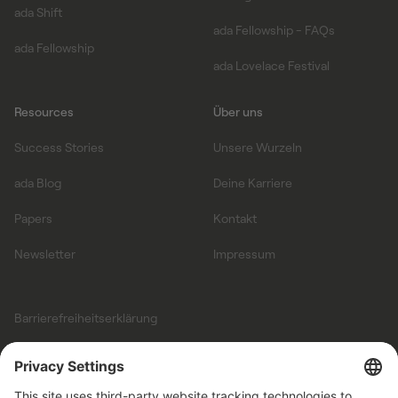
ada Shift
ada Fellowship - FAQs
ada Fellowship
ada Lovelace Festival
Resources
Über uns
Success Stories
Unsere Wurzeln
ada Blog
Deine Karriere
Papers
Kontakt
Newsletter
Impressum
Barrierefreiheitserklärung
Allgemeine
Geschäftsbedingungen